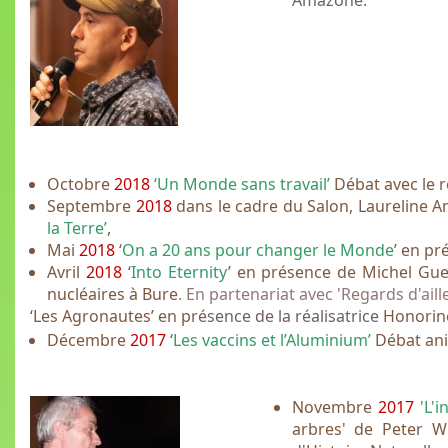
Amazone.
Octobre
2018
‘Un Monde sans travail’
Débat avec le r
Septembre
2018
dans le cadre du Salon, Laureline A
la Terre’
,
Mai
2018
‘
On a 20 ans pour changer le Monde
’ en pr
Avril
2018
‘
Into Eternity
’ en présence de Michel Guer
nucléaires à Bure
. En partenariat avec 'Regards d'aill
‘Les Agronautes’ en pr
ésence de la réalisatrice
Honorine
Décembre
2017
‘
Les vaccins et l’Aluminium’
Débat anim
Novembre
2017
'L'
arbres' de Peter 