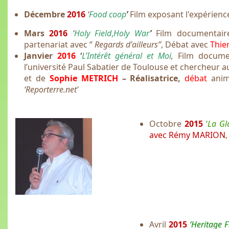
Décembre
2016
‘
Food coop
’
Film exposant l'expérienc
Mars
2016
‘
Holy Field
,
Holy War
’
Film documentai
partenariat avec ‘’
Regards d'ailleurs’’
, Débat avec
Thie
Janvier
2016
‘
L’Intérêt général et Moi
,
Film docume
l’université Paul Sabatier de Toulouse et chercheur 
et de
Sophie METRICH
– Réalisatrice,
débat
ani
‘Reporterre.net’
Octobre
2015
‘
La Gla
avec Rémy MARION
Avril
2015
‘Heritage F