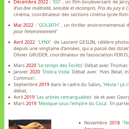
Décembre 2022
: '
EO
' , un film bouleversant de Jer
d’un âne maltraité, sensible et incompris.
Prix du jury à 
cinéma, coordinateur des sections cinéma lycée Rot
Mai 2022
: '
GOLIATH
' , un thriller environnementa
pour l’environnement’
Avril 2022
'LYNX'
de Laurent GESLIN, célèbre photogr
depuis une vingtaine d’années, qui a passé des dizai
Olivier GRUDER, coordinateur de l’association FERUS,
Mars
2020
'Le temps des Forêts'
Débat avec Thomas Mo
Janvier
2020
'Dobra Voda'
Débat avec Yves Belat, in
Commun',
Septembre
2019
dans le cadre du Salon
,
'
Heula ! ça c
débat,
Avril
2019
'Les arbres remarquables'
de et avec Geor
Mars
2019
'Mexique sous l'empire du Coca'
.
En parten
Novembre
2018
‘Te