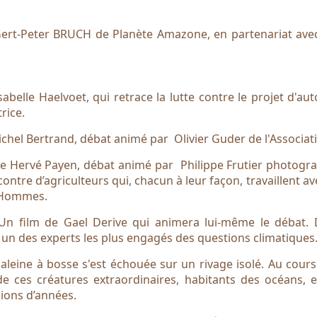
Gert-Peter BRUCH de Planète Amazone, en partenariat avec 
Isabelle Haelvoet, qui retrace la lutte contre le projet d'a
rice.
Michel Bertrand, débat animé par Olivier Guder de l'Associa
 de Hervé Payen, débat animé par Philippe Frutier photogr
contre d’agriculteurs qui, chacun à leur façon, travaillent av
es Hommes.
 Un film de Gael Derive qui animera lui-même le débat. 
t un des experts les plus engagés des questions climatiques
baleine à bosse s'est échouée sur un rivage isolé. Au cours 
de ces créatures extraordinaires, habitants des océans, e
lions d’années.