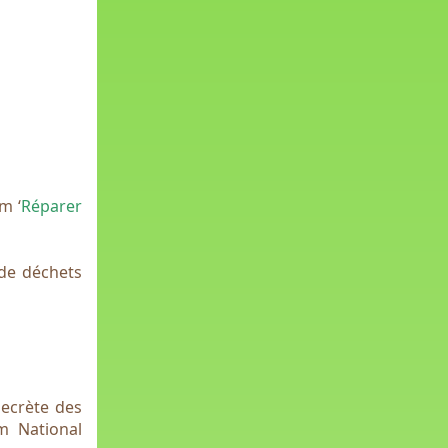
m ‘
Réparer
 de déchets
secrète des
m National