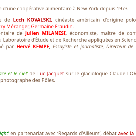
e d'une coopérative alimentaire à New York depuis 1973
.
re de
Lech KOVALSKI
,
cinéaste américain d’origine polo
rry Méranger, Germaine Fraudin.
ntaire de
Julien MILANESI
, économiste, maître de con
au Laboratoire d’Étude et de Recherche appliquées en Scienc
mé par
Hervé KEMPF
,
Essayiste et journaliste, Directeur de
ce et le Ciel
’
de
Luc Jacquet
sur le glacioloque Claude LO
, photographe des Pôles.
ight’
en partenariat avec ‘Regards d’Ailleurs’, débat
avec la 