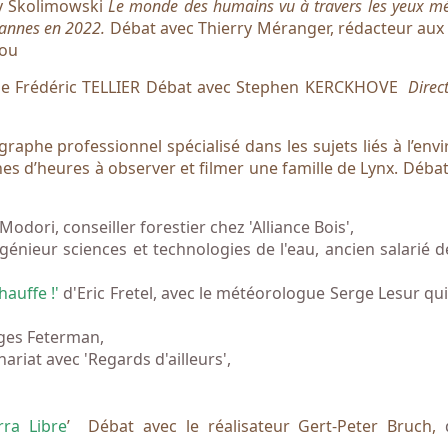
zy Skolimowski
Le monde des humains vu à travers les yeux mé
Cannes en 2022
.
Débat avec Thierry Méranger, rédacteur aux
rou
l de Frédéric TELLIER Débat avec Stephen KERCKHOVE
Direct
aphe professionnel spécialisé dans les sujets liés à l’en
nes d’heures à observer et filmer une famille de Lynx. Déba
dori, conseiller forestier chez 'Alliance Bois',
génieur sciences et technologies de l'eau, ancien salarié d
hauffe !'
d'Eric Fretel, avec le météorologue Serge Lesur qui
ges Feterman,
ariat avec 'Regards d'ailleurs',
rra Libre
’ Débat avec le réalisateur Gert-Peter Bruch,