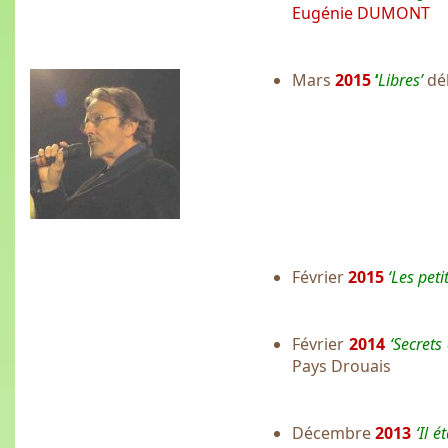
Eugénie DUMONT
Mars
2015
‘
Libres’
dé
Février
2015
‘Les pet
Février
2014
‘Secrets
Pays Drouais
Décembre
2013
‘Il é