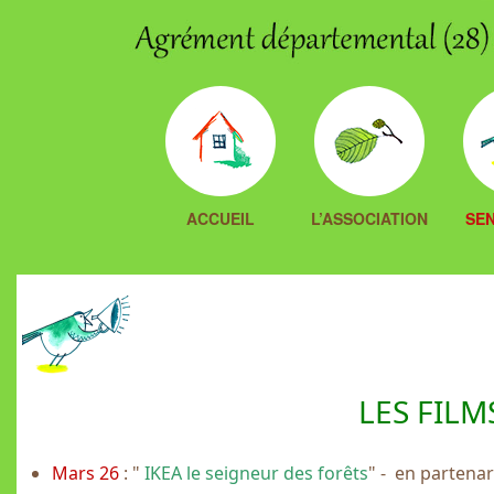
ACCUEIL
L’ASSOCIATION
SEN
LES FILM
Mars 26
: "
IKEA le seigneur des forêts
" - en partenari