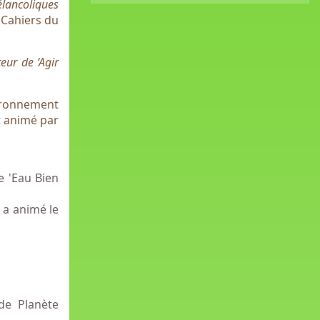
lancoliques
 Cahiers du
eur de ‘Agir
vironnement
t animé par
e 'Eau Bien
 a animé le
de Planète