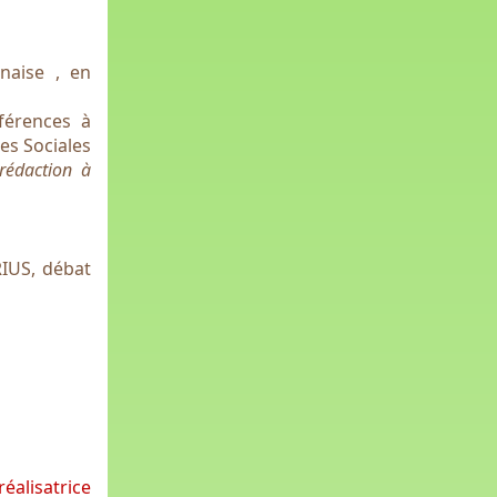
naise , en
férences à
es Sociales
 rédaction à
RIUS, débat
réalisatrice