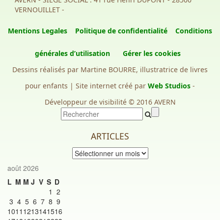
VERNOUILLET -
Mentions Legales
Politique de confidentialité
Conditions
générales d’utilisation
Gérer les cookies
Dessins réalisés par Martine BOURRE, illustratrice de livres
pour enfants | Site internet créé par
Web Studios
-
Développeur de visibilité © 2016 AVERN
ARTICLES
Articles
août 2026
L
M
M
J
V
S
D
1
2
3
4
5
6
7
8
9
10
11
12
13
14
15
16